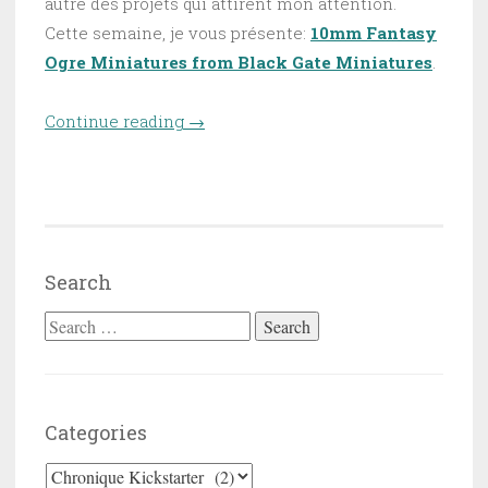
autre des projets qui attirent mon attention.
Cette semaine, je vous présente:
10mm Fantasy
Ogre Miniatures from Black Gate Miniatures
.
Continue reading
“Chronique Kickstarter – 10mm
→
Fantasy Ogre Miniatures from
Black Gate Miniatures”
Search
Search for:
Categories
Categories