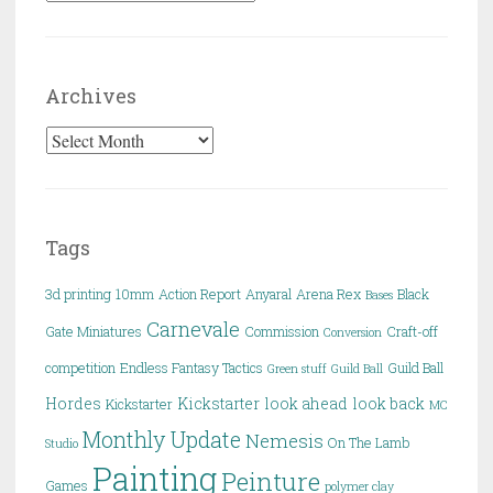
Archives
Archives
Tags
3d printing
10mm
Action Report
Anyaral
Arena Rex
Black
Bases
Carnevale
Gate Miniatures
Commission
Craft-off
Conversion
competition
Endless Fantasy Tactics
Guild Ball
Green stuff
Guild Ball
Hordes
Kickstarter
look ahead
look back
Kickstarter
MC
Monthly Update
Nemesis
On The Lamb
Studio
Painting
Peinture
Games
polymer clay