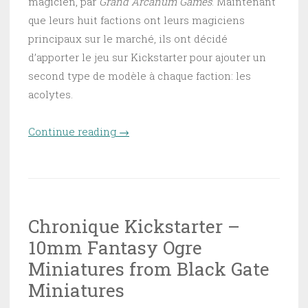
magicien, par
Grand Arcanum Games
. Maintenant
que leurs huit factions ont leurs magiciens
principaux sur le marché, ils ont décidé
d’apporter le jeu sur Kickstarter pour ajouter un
second type de modèle à chaque faction: les
acolytes.
Continue reading
“Chronique kickstarter – The
→
Roots of Magic : Students of
Sorcery”
Chronique Kickstarter –
10mm Fantasy Ogre
Miniatures from Black Gate
Miniatures